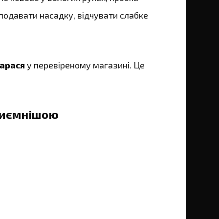
подавати насадку, відчувати слабке
карася
у перевіреному магазині. Це
приємнішою