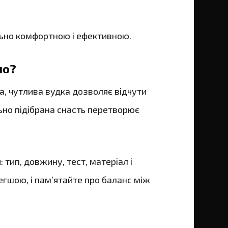
льно комфортною і ефективною.
но?
а, чутлива вудка дозволяє відчути
ьно підібрана снасть перетворює
тип, довжину, тест, матеріал і
егшою, і пам’ятайте про баланс між