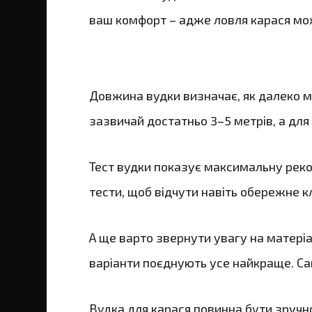
ваш комфорт – адже ловля карася мож
Довжина вудки визначає, як далеко м
зазвичай достатньо 3–5 метрів, а для в
Тест вудки показує максимальну реко
тести, щоб відчути навіть обережне к
А ще варто звернути увагу на матеріал
варіанти поєднують усе найкраще. Са
Вудка для карася повинна бути зручно