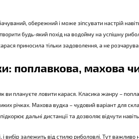
бачуваний, обережний і може зіпсувати настрій навіт
ворити будь-який похід на водойму на успішну риболо
арася приносила тільки задоволення, а не розчарува
ки: поплавкова, махова ч
як ви плануєте ловити карася. Класика жанру – попла
ликих річках. Махова вудка – чудовий варіант для ск
підкорює дальні дистанції та дозволяє відчути наві
 і вибір залежить від стилю риболовлі. Тут важливо не