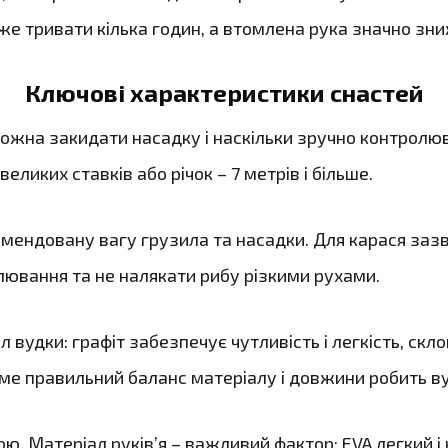
е тривати кілька годин, а втомлена рука значно зни
Ключові характеристики снастей
ожна закидати насадку і наскільки зручно контролюв
еликих ставків або річок – 7 метрів і більше.
мендовану вагу грузила та насадки. Для карася зазв
лювання та не налякати рибу різкими рухами.
 вудки: графіт забезпечує чутливість і легкість, скл
ме правильний баланс матеріалу і довжини робить в
ю. Матеріал руків’я – важливий фактор: EVA легкий і 