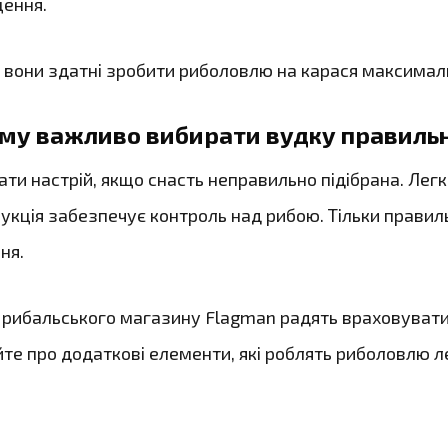
ення.
е вони здатні зробити риболовлю на карася максима
му важливо вибирати вудку правиль
ти настрій, якщо снасть неправильно підібрана. Легк
укція забезпечує контроль над рибою. Тільки правил
ня.
рибальського магазину Flagman радять враховувати: 
йте про додаткові елементи, які роблять риболовлю л