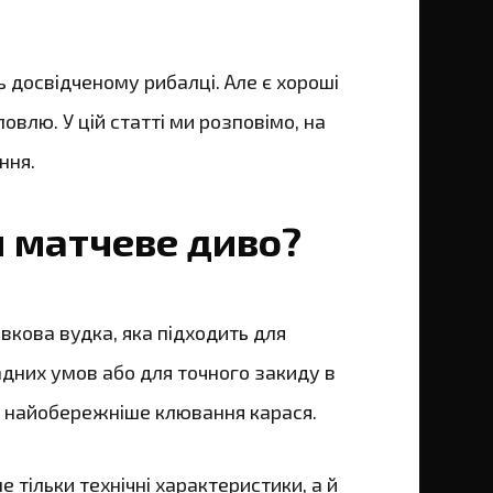
ь досвідченому рибалці. Але є хороші
влю. У цій статті ми розповімо, на
ння.
и матчеве диво?
вкова вудка, яка підходить для
ладних умов або для точного закиду в
ть найобережніше клювання карася.
 тільки технічні характеристики, а й