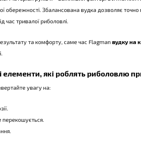
шої обережності. Збалансована вудка дозволяє точно 
д час тривалої риболовлі.
езультату та комфорту, саме час Flagman
вудку на 
.
 елементи, які роблять риболовлю 
звертайте увагу на:
зії.
е перекошується.
ння.