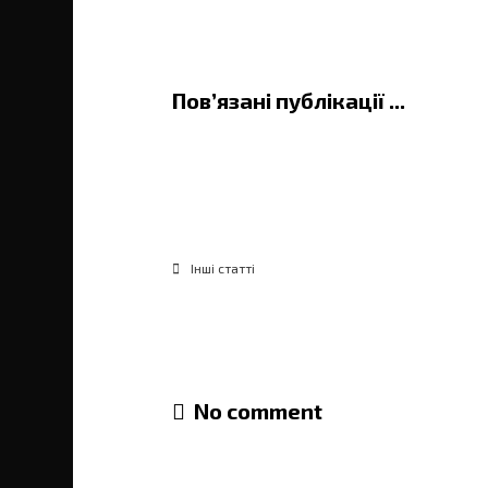
Пов’язані публікації ...
Рибальська відпустка в Украї
самостійний рибальський ту
Інші статті
No comment