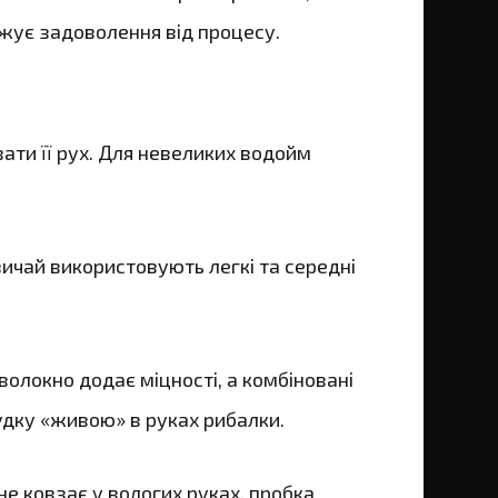
жує задоволення від процесу.
ати її рух. Для невеликих водойм
ичай використовують легкі та середні
оволокно додає міцності, а комбіновані
удку «живою» в руках рибалки.
не ковзає у вологих руках, пробка