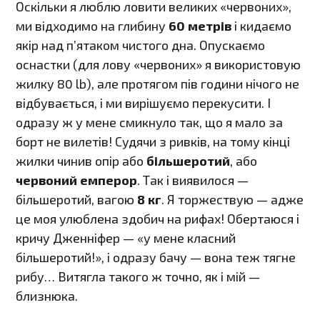
Оскільки я люблю ловити великих «червоних»,
ми відходимо на глибину
60 метрів
і кидаємо
якір над п’ятаком чистого дна. Опускаємо
оснастки (для лову «червоних» я використовую
жилку 80 lb), але протягом пів години нічого не
відбувається, і ми вирішуємо перекусити. І
одразу ж у мене смикнуло так, що я мало за
борт не вилетів! Судячи з ривків, на тому кінці
жилки чинив опір або
більшеротий
, або
червоний емперор
. Так і виявилося —
більшеротий, вагою
8 кг
. Я торжествую — адже
це моя улюблена здобич на рифах! Обертаюся і
кричу Дженніфер — «у мене класний
більшеротий!», і одразу бачу — вона теж тягне
рибу… Витягла такого ж точно, як і мій —
близнюка.