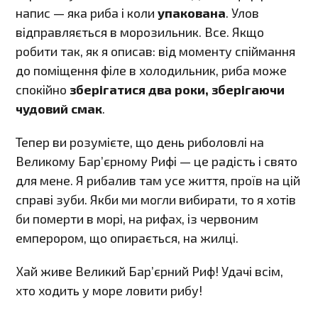
напис — яка риба і коли
упакована
. Улов
відправляється в морозильник. Все. Якщо
робити так, як я описав: від моменту спіймання
до поміщення філе в холодильник, риба може
спокійно
зберігатися два роки, зберігаючи
чудовий смак
.
Тепер ви розумієте, що день риболовлі на
Великому Бар’єрному Рифі — це радість і свято
для мене. Я рибалив там усе життя, проїв на цій
справі зуби. Якби ми могли вибирати, то я хотів
би померти в морі, на рифах, із червоним
емперором, що опирається, на жилці.
Хай живе Великий Бар’єрний Риф! Удачі всім,
хто ходить у море ловити рибу!