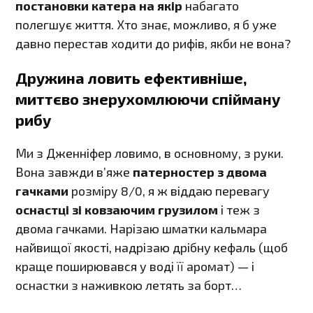
постановки катера на якір
набагато
полегшує життя. Хто знає, можливо, я б уже
давно перестав ходити до рифів, якби не вона?
Дружина ловить ефективніше,
миттєво знерухомлюючи спійману
рибу
Ми з Дженніфер ловимо, в основному, з руки.
Вона завжди в’яже
патерностер з двома
гачками
розміру 8/0, я ж віддаю перевагу
оснастці зі ковзаючим грузилом
і теж з
двома гачками. Нарізаю шматки кальмара
найвищої якості, надрізаю дрібну кефаль (щоб
краще поширювався у воді її аромат) — і
оснастки з наживкою летять за борт…