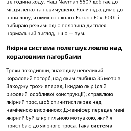
це година ходу. Наш Navman 5607 добігає до
місця легко та невимушено. Коли підходимо до
зони лову, я вмикаю ехолот Furuno FCV-600L і
вибираю режим: одна половина дисплея —
нормальний вигляд, інша — зум.
Якірна система полегшує ловлю над
кораловими пагорбами
Трохи походивши, знаходжу невеликий
кораловий пагорб, над яким глибина 35 метрів.
Заходжу трохи вперед, і кидаю якір (свій,
рифовий, особливої конструкції); стравлюю
якірний трос, щоб опинитися якраз над
наміченою височиною; Дженніфер передає мені
якірний буй із кріпильною мотузкою, який я
пристібаю до якірного троса. Така
система