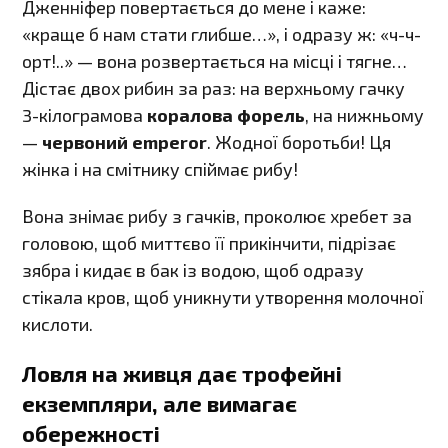
Дженніфер повертається до мене і каже:
«краще б нам стати глибше…», і одразу ж: «ч-ч-
орт!..» — вона розвертається на місці і тягне…
Дістає двох рибин за раз: на верхньому гачку
3-кілограмова
коралова форель
, на нижньому
—
червоний emperor
. Жодної боротьби! Ця
жінка і на смітнику спіймає рибу!
Вона знімає рибу з гачків, проколює хребет за
головою, щоб миттєво її прикінчити, підрізає
зябра і кидає в бак із водою, щоб одразу
стікала кров, щоб уникнути утворення молочної
кислоти.
Ловля на живця дає трофейні
екземпляри, але вимагає
обережності