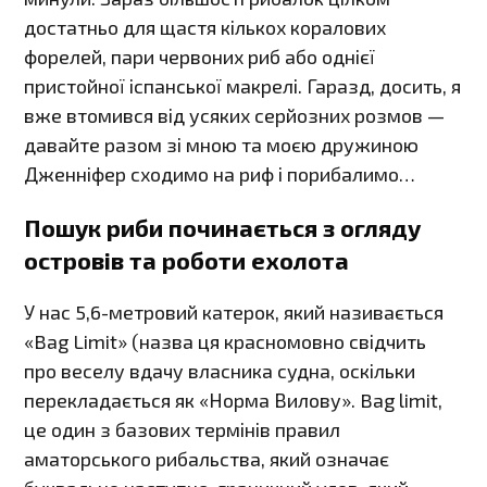
достатньо для щастя кількох коралових
форелей, пари червоних риб або однієї
пристойної іспанської макрелі. Гаразд, досить, я
вже втомився від усяких серйозних розмов —
давайте разом зі мною та моєю дружиною
Дженніфер сходимо на риф і порибалимо…
Пошук риби починається з огляду
островів та роботи ехолота
У нас 5,6-метровий катерок, який називається
«Bag Limit» (назва ця красномовно свідчить
про веселу вдачу власника судна, оскільки
перекладається як «Норма Вилову». Bag limit,
це один з базових термінів правил
аматорського рибальства, який означає