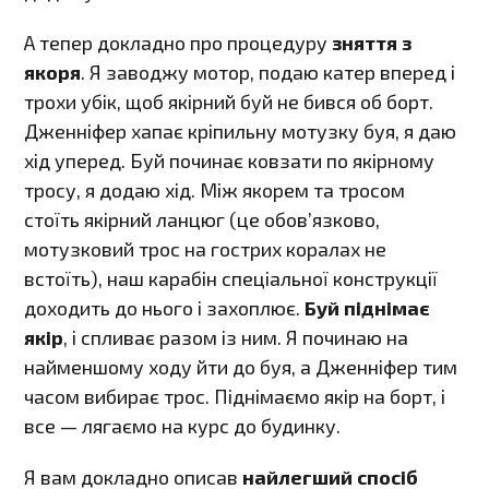
А тепер докладно про процедуру
зняття з
якоря
. Я заводжу мотор, подаю катер вперед і
трохи убік, щоб якірний буй не бився об борт.
Дженніфер хапає кріпильну мотузку буя, я даю
хід уперед. Буй починає ковзати по якірному
тросу, я додаю хід. Між якорем та тросом
стоїть якірний ланцюг (це обов’язково,
мотузковий трос на гострих коралах не
встоїть), наш карабін спеціальної конструкції
доходить до нього і захоплює.
Буй піднімає
якір
, і спливає разом із ним. Я починаю на
найменшому ходу йти до буя, а Дженніфер тим
часом вибирає трос. Піднімаємо якір на борт, і
все — лягаємо на курс до будинку.
Я вам докладно описав
найлегший спосіб