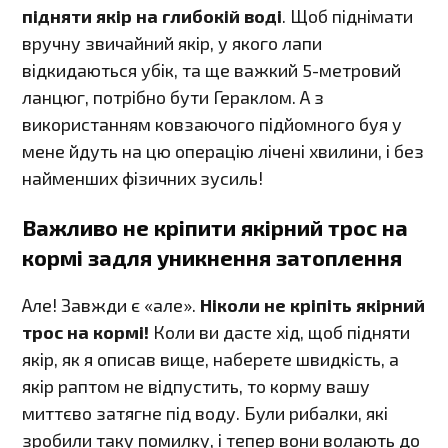
підняти якір на глибокій воді
. Щоб піднімати
вручну звичайний якір, у якого лапи
відкидаються убік, та ще важкий 5-метровий
ланцюг, потрібно бути Гераклом. А з
використанням ковзаючого підйомного буя у
мене йдуть на цю операцію лічені хвилини, і без
найменших фізичних зусиль!
Важливо не кріпити якірний трос на
кормі задля уникнення затоплення
Але! Завжди є «але».
Ніколи не кріпіть якірний
трос на кормі!
Коли ви дасте хід, щоб підняти
якір, як я описав вище, наберете швидкість, а
якір раптом не відпустить, то корму вашу
миттєво затягне під воду. Були рибалки, які
зробили таку помилку, і тепер вони волають до