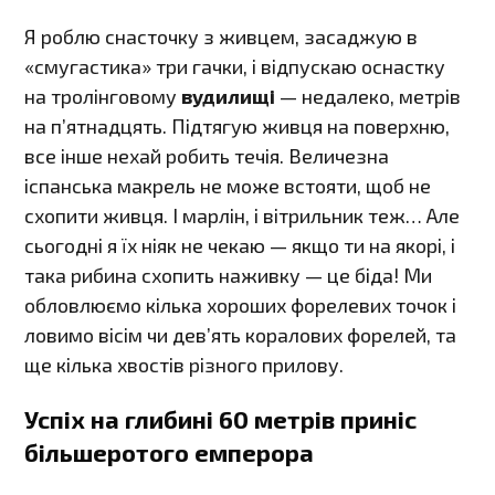
Я роблю снасточку з живцем, засаджую в
«смугастика» три гачки, і відпускаю оснастку
на тролінговому
вудилищі
— недалеко, метрів
на п’ятнадцять. Підтягую живця на поверхню,
все інше нехай робить течія. Величезна
іспанська макрель не може встояти, щоб не
схопити живця. І марлін, і вітрильник теж… Але
сьогодні я їх ніяк не чекаю — якщо ти на якорі, і
така рибина схопить наживку — це біда! Ми
обловлюємо кілька хороших форелевих точок і
ловимо вісім чи дев’ять коралових форелей, та
ще кілька хвостів різного прилову.
Успіх на глибині 60 метрів приніс
більшеротого емперора