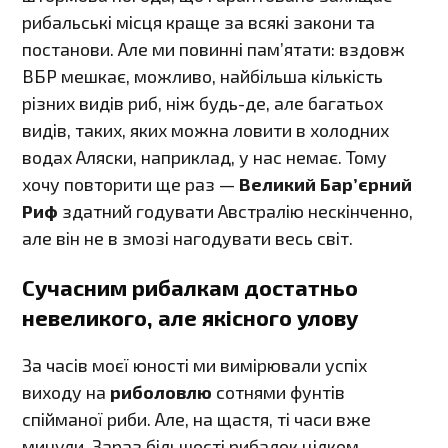
рибальські місця краще за всякі закони та
постанови. Але ми повинні пам’ятати: вздовж
ВБР мешкає, можливо, найбільша кількість
різних видів риб, ніж будь-де, але багатьох
видів, таких, яких можна ловити в холодних
водах Аляски, наприклад, у нас немає. Тому
хочу повторити ще раз —
Великий Бар’єрний
Риф
здатний годувати Австралію нескінченно,
але він не в змозі нагодувати весь світ.
Сучасним рибалкам достатньо
невеликого, але якісного улову
За часів моєї юності ми вимірювали успіх
виходу на
риболовлю
сотнями фунтів
спійманої риби. Але, на щастя, ті часи вже
минули. Зараз більшості рибалок цілком