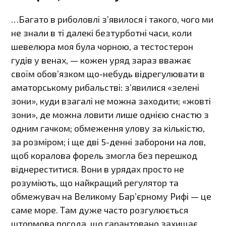
…Багато в риболовлі з’явилося і такого, чого ми
не знали в ті далекі безтурботні часи, коли
шевелюра моя була чорною, а тестостерон
гудів у венах, — кожен уряд зараз вважає
своїм обов’язком що-небудь відрегулювати в
аматорському рибальстві: з’явилися «зелені
зони», куди взагалі не можна заходити; «жовті
зони», де можна ловити лише однією снастю з
одним гачком; обмеження улову за кількістю,
за розміром; і ще дві 5-денні заборони на лов,
щоб коралова форель змогла без перешкод
віднереститися. Вони в урядах просто не
розуміють, що найкращий регулятор та
обмежувач на Великому Бар’єрному Рифі — це
саме море. Там дуже часто розгулюється
штормова погода, що гарантовано захищає