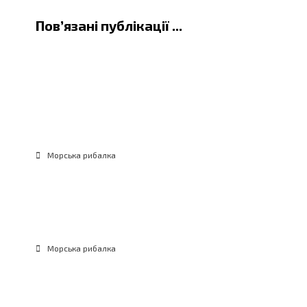
Пов’язані публікації ...
Морська рибалка на Чорному
морі: ставрида, кефаль, барабуля і
снасті для початківців
Морська рибалка
РИБАЛКА НА ЧОРНОМУ МОРІ
Морська рибалка