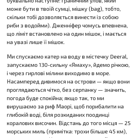
буквально наступне: граничний улов, який
може бути в твоїй сумці, мішку (bag), тобто,
скільки тобі дозволяється винести із собою
риби з водойми). Дженніфер чомусь впевнена,
що ліміт встановлено на один мішок, і мається
на увазі лише її мішок.
Ми спускаємо катер на воду в містечку Deeral,
запускаємо 130-сильну «Ямаху», йдемо річкою,
і через гирлові мілини виходимо в море.
Насамперед дивимося на острови — якщо вони
проглядаються чітко, без серпанку — значить,
погода буде спокійна; якщо так, то ми
вирушаємо за риф Маорі, щоб порибалити на
глибокій воді, біля розкиданих поодинці
коралових височин. Відстань до того місця — 25
морських миль (примітка: трохи більше 45 км),