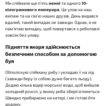
Ми спіймали ще п’ять
ненні
та одного
10-
кілограмового емперора
. Це улов на наш
екіпаж та на сім’ю наших друзів. День видався
вдалий, такий випадає не завжди. Однак, я не
пам’ятаю випадку, щоб повертався з риболовлі
зовсім без улову.
Підняття якоря здійснюється
безпечним способом за допомогою
буя
Обполіскую спійману рибу і укладаю її на лід
(завжди беру із собою дуже багато льоду).
Додаю кілька відер морської води, щоб вийшов
холодний розсіл, у якому риба зберігатиметься.
Швидко прибираємо на катері, і ми готові йти
додому.