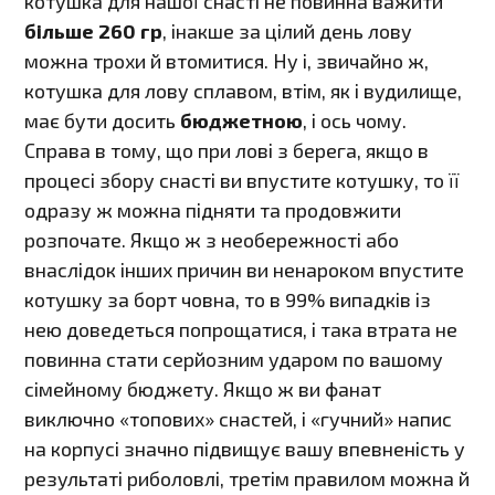
котушка для нашої снасті не повинна важити
більше 260 гр
, інакше за цілий день лову
можна трохи й втомитися. Ну і, звичайно ж,
котушка для лову сплавом, втім, як і вудилище,
має бути досить
бюджетною
, і ось чому.
Справа в тому, що при лові з берега, якщо в
процесі збору снасті ви впустите котушку, то її
одразу ж можна підняти та продовжити
розпочате. Якщо ж з необережності або
внаслідок інших причин ви ненароком впустите
котушку за борт човна, то в 99% випадків із
нею доведеться попрощатися, і така втрата не
повинна стати серйозним ударом по вашому
сімейному бюджету. Якщо ж ви фанат
виключно «топових» снастей, і «гучний» напис
на корпусі значно підвищує вашу впевненість у
результаті риболовлі, третім правилом можна й