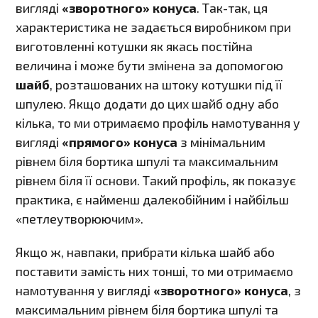
вигляді
«зворотного» конуса
. Так-так, ця
характеристика не задається виробником при
виготовленні котушки як якась постійна
величина і може бути змінена за допомогою
шайб
, розташованих на штоку котушки під її
шпулею. Якщо додати до цих шайб одну або
кілька, то ми отримаємо профіль намотування у
вигляді
«прямого» конуса
з мінімальним
рівнем біля бортика шпулі та максимальним
рівнем біля її основи. Такий профіль, як показує
практика, є найменш далекобійним і найбільш
«петлеутворюючим».
Якщо ж, навпаки, прибрати кілька шайб або
поставити замість них тонші, то ми отримаємо
намотування у вигляді
«зворотного» конуса
, з
максимальним рівнем біля бортика шпулі та