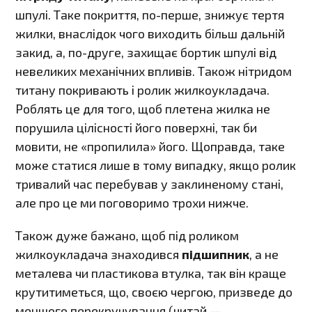
шпулі. Таке покриття, по-перше, знижує тертя
жилки, внаслідок чого виходить більш дальній
закид, а, по-друге, захищає бортик шпулі від
невеликих механічних впливів. Також нітридом
титану покривають і ролик жилкоукладача.
Роблять це для того, щоб плетена жилка не
порушила цілісності його поверхні, так би
мовити, не «пропилила» його. Щоправда, таке
може статися лише в тому випадку, якщо ролик
тривалий час перебував у заклиненому стані,
але про це ми поговоримо трохи нижче.
Також дуже бажано, щоб під роликом
жилкоукладача знаходився
підшипник
, а не
металева чи пластикова втулка, так він краще
крутитиметься, що, своєю чергою, призведе до
меншого перекручування (читай —