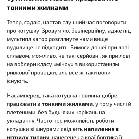
тонкими жилками
Тепер, гадаю, настав слушний час поговорити
про котушку. Зрозуміло, безінерційну, адже під
мультиплікатор розглянуте нами вище
вудилище не підходить. Вимоги до неї при лові
сплавом, можливо, не такі серйозні, як при лові
на воблери класу «міноу» з використанням
ривкової проводки, але все ж таки вони
існують.
Насамперед, така котушка повинна добре
працювати з
тонкими жилками
, у тому числі й
плетеними, без будь-яких нарікань на
укладання. Часто про можливість роботи
котушки зі шнурами свідчить
напилення з
нітриду титану
, нанесене на краї бортика її