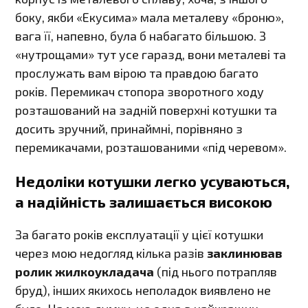
боку, якби «Екусима» мала металеву «броню»,
вага її, напевно, була б набагато більшою. З
«нутрощами» тут усе гаразд, вони металеві та
прослужать вам вірою та правдою багато
років. Перемикач стопора зворотного ходу
розташований на задній поверхні котушки та
досить зручний, принаймні, порівняно з
перемикачами, розташованими «під черевом».
Недоліки котушки легко усуваються,
а надійність залишається високою
За багато років експлуатації у цієї котушки
через мою недогляд кілька разів
заклинював
ролик жилкоукладача
(під нього потрапляв
бруд), інших якихось неполадок виявлено не