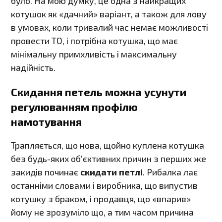
було. На мою думку, це одна з найкращих
котушок як «дачний» варіант, а також для лову
в умовах, коли тривалий час немає можливості
провести ТО, і потрібна котушка, що має
мінімальну примхливість і максимальну
надійність.
Скидання петель можна усунути
регулюванням профілю
намотування
Трапляється, що нова, щойно куплена котушка
без будь-яких об’єктивних причин з перших же
закидів починає
скидати петлі
. Рибалка лає
останніми словами і виробника, що випустив
котушку з браком, і продавця, що «впарив»
йому не зрозуміло що, а тим часом причина