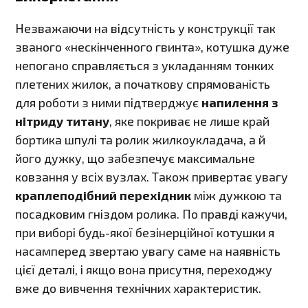
Незважаючи на відсутність у конструкції так
званого «нескінченного гвинта», котушка дуже
непогано справляється з укладанням тонких
плетених жилок, а початкову спрямованість
для роботи з ними підтверджує
напилення з
нітриду титану
, яке покриває не лише край
бортика шпулі та ролик жилкоукладача, а й
його дужку, що забезпечує максимальне
ковзання у всіх вузлах. Також привертає увагу
краплеподібний перехідник
між дужкою та
посадковим гніздом ролика. По правді кажучи,
при виборі будь-якої безінерційної котушки я
насамперед звертаю увагу саме на наявність
цієї деталі, і якщо вона присутня, переходжу
вже до вивчення технічних характеристик.