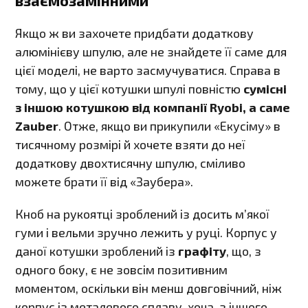
взаємозамінними
Якщо ж ви захочете придбати додаткову
алюмінієву шпулю, але не знайдете її саме для
цієї моделі, не варто засмучуватися. Справа в
тому, що у цієї котушки шпулі повністю
сумісні
з іншою котушкою від компанії Ryobi, а саме
Zauber
. Отже, якщо ви прикупили «Екусіму» в
тисячному розмірі й хочете взяти до неї
додаткову двохтисячну шпулю, сміливо
можете брати її від «Заубера».
Кноб на рукоятці зроблений із досить м’якої
гуми і вельми зручно лежить у руці. Корпус у
даної котушки зроблений із
графіту
, що, з
одного боку, є не зовсім позитивним
моментом, оскільки він менш довговічний, ніж
корпус із металевого сплаву, хоча, з іншого