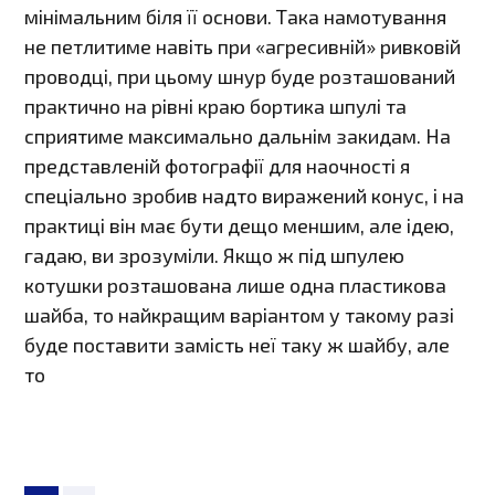
мінімальним біля її основи. Така намотування
не петлитиме навіть при «агресивній» ривковій
проводці, при цьому шнур буде розташований
практично на рівні краю бортика шпулі та
сприятиме максимально дальнім закидам. На
представленій фотографії для наочності я
спеціально зробив надто виражений конус, і на
практиці він має бути дещо меншим, але ідею,
гадаю, ви зрозуміли. Якщо ж під шпулею
котушки розташована лише одна пластикова
шайба, то найкращим варіантом у такому разі
буде поставити замість неї таку ж шайбу, але
то