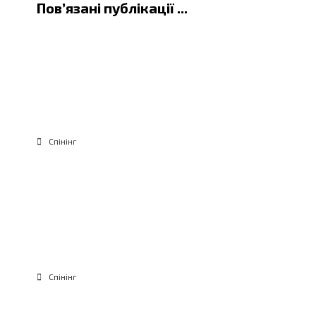
Пов’язані публікації ...
Джиг на Дніпрі: судак і щука на
водосховищах — тактика і
приманки
Спінінг
Спінінгова ловля судака влітку: де
шукати, джиг, воблери і нічна
рибалка
Спінінг