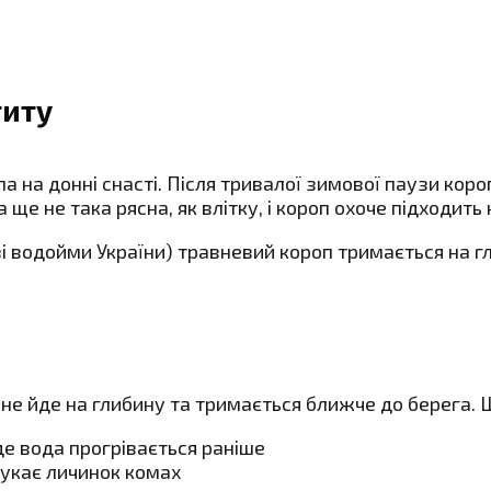
титу
па на донні снасті. Після тривалої зимової паузи ко
 ще не така рясна, як влітку, і короп охоче підходить
ві водойми України) травневий короп тримається на гл
е не йде на глибину та тримається ближче до берега. 
де вода прогрівається раніше
шукає личинок комах