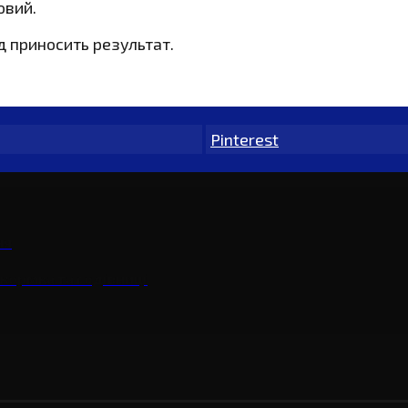
овий.
д приносить результат.
Pinterest
ня
рикормка та годівниці