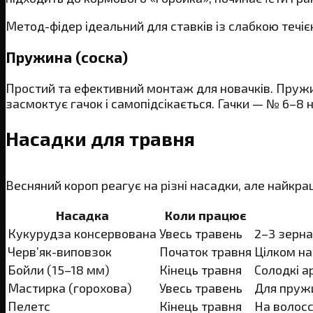
Метод-фідер ідеальний для ставків із слабкою течіє
Пружина (соска)
Простий та ефективний монтаж для новачків. Пружин
засмоктує гачок і самопідсікається. Гачки — № 6–8 н
Насадки для травня
Весняний короп реагує на різні насадки, але найкр
Насадка
Коли працює
Кукурудза консервована
Увесь травень
2–3 зерна
Черв’як-виповзок
Початок травня
Цілком на
Бойли (15–18 мм)
Кінець травня
Солодкі а
Мастирка (горохова)
Увесь травень
Для пруж
Пелетс
Кінець травня
На волосс