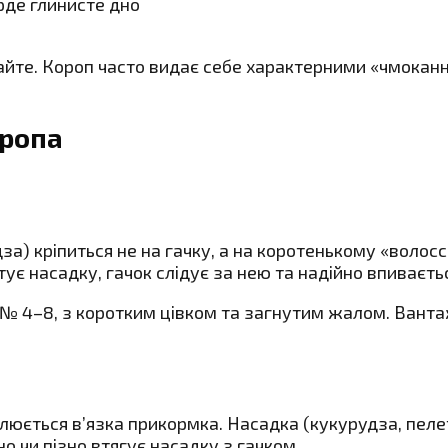
рде глинисте дно
хайте. Короп часто видає себе характерними «чмокан
оропа
за) кріпиться не на гачку, а на коротенькому «волосс
тує насадку, гачок слідує за нею та надійно впиваєть
 № 4–8, з коротким цівком та загнутим жалом. Ванта
люється в’язка прикормка. Насадка (кукурудза, пеле
но чи пізно втягує насадку з гачком.