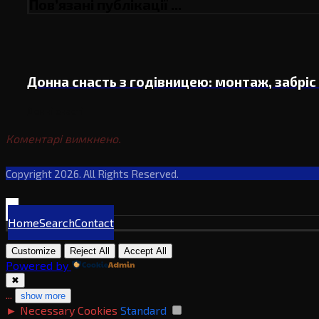
Пов’язані публікації ...
Донна снасть з годівницею: монтаж, забріс 
Донні снасті
Коментарі вимкнено.
Copyright 2026. All Rights Reserved.
Home
Search
Contact
Customize
Reject All
Accept All
Powered by
✖
...
show more
►
Necessary Cookies
Standard