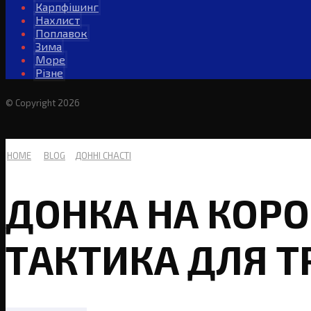
Карпфішинг
Нахлист
Поплавок
Зима
Море
Різне
© Copyright 2026
HOME
BLOG
ДОННІ СНАСТІ
ДОНКА НА КОРО
ТАКТИКА ДЛЯ Т