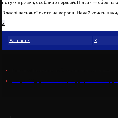
потужні ривки, особливо перший. Підсак — обов’язк
Вдалої весняної охоти на коропа! Нехай кожен заки
2
Facebook
X
Мистецтво вибору зимового споряджен
Попредня
Фідерна ловля на річці у травні: течія, п
Наступна