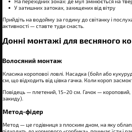
На перехідних зонах: де мул змінюється на тве
У затишних затоках, захищених від вітру
Прийдіть на водойму за годину до світанку і послу
активності — ставте туди снасть.
Донні монтажі для весняного к
Волосяний монтаж
Класика коропової ловлі. Насадка (бойл або кукуруд
см, що відходить від цівка гачка. Коли короп засмок
Повідець — плетений, 15–20 см. Гачок — короповий,
закиду).
Метод-фідер
Метод — це годівниця з плоским дном, на яку облап
підходить до кормового «горбика», починає їсти і ра