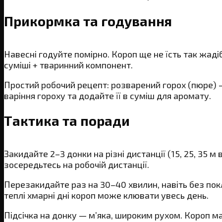
Прикормка та годування
Навесні годуйте помірно. Короп ще не їсть так жаді
суміші + тваринний компонент.
Простий робочий рецепт: розварений горох (пюре) — 2
варіння гороху та додайте її в суміш для аромату.
Тактика та поради
Закидайте 2–3 донки на різні дистанції (15, 25, 35 
зосередьтесь на робочій дистанції.
Перезакидайте раз на 30–40 хвилин, навіть без покл
теплі хмарні дні короп може клювати увесь день.
Підсічка на донку — м’яка, широким рухом. Короп ма