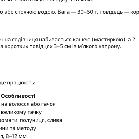
ю або стоячою водою. Вага — 30–50 г, повідець — кор
на годівниця набивається кашею (мастиркою), а 2–4 
а коротких повідцях 3–5 см із м’якого капрону.
аще працюють:
Особливості
 на волосся або гачок
 великому гачку
ромати: полуниця, слива
ини та методу
я, 8–12 мм