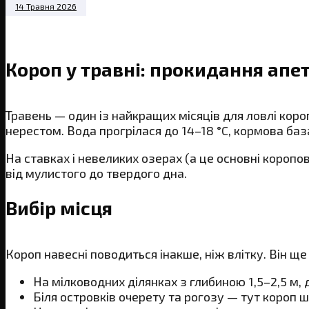
14 Травня 2026
Короп у травні: прокидання апе
Травень — один із найкращих місяців для ловлі коро
нерестом. Вода прогрілася до 14–18 °C, кормова база
На ставках і невеликих озерах (а це основні коропо
від мулистого до твердого дна.
Вибір місця
Короп навесні поводиться інакше, ніж влітку. Він щ
На мілководних ділянках з глибиною 1,5–2,5 м, 
Біля островків очерету та рогозу — тут короп 