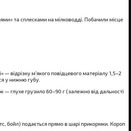
нями» та сплесками на мілководді. Побачили місце
і» — відрізку м’якого повідцевого матеріалу 1,5–2
ся у нижню губу.
ж — глухе грузило 60–90 г (залежно від дальності
тс, бойл) подається прямо в шарі прикормки. Короп