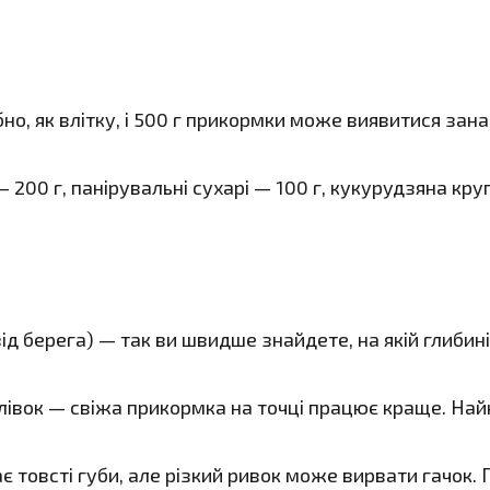
бно, як влітку, і 500 г прикормки може виявитися зан
00 г, панірувальні сухарі — 100 г, кукурудзяна крупа
м від берега) — так ви швидше знайдете, на якій глиби
івок — свіжа прикормка на точці працює краще. Найкр
є товсті губи, але різкий ривок може вирвати гачок.