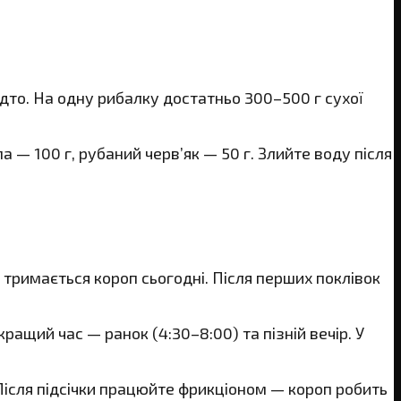
адто. На одну рибалку достатньо 300–500 г сухої
 — 100 г, рубаний черв’як — 50 г. Злийте воду після
ні тримається короп сьогодні. Після перших поклівок
ащий час — ранок (4:30–8:00) та пізній вечір. У
 Після підсічки працюйте фрикціоном — короп робить